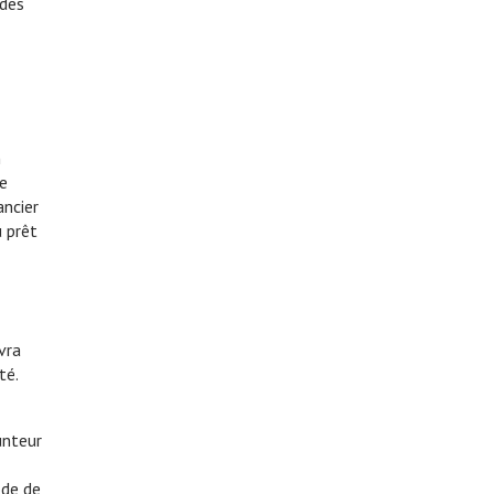
 des
n
de
ancier
 prêt
vra
té.
unteur
ode de