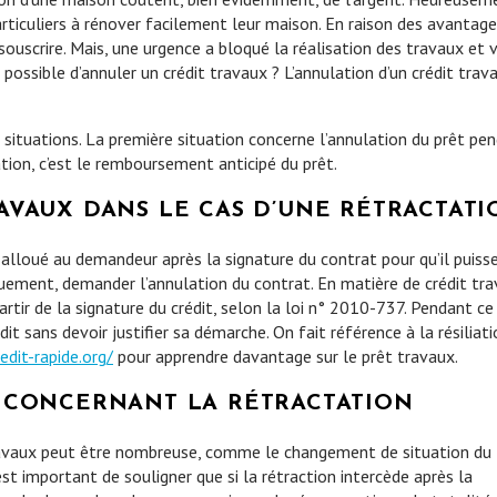
particuliers à rénover facilement leur maison. En raison des avantag
souscrire. Mais, une urgence a bloqué la réalisation des travaux et 
 possible d’annuler un crédit travaux ? L’annulation d’un crédit trav
x situations. La première situation concerne l’annulation du prêt pe
ation, c’est le remboursement anticipé du prêt.
AVAUX DANS LE CAS D’UNE RÉTRACTATI
 alloué au demandeur après la signature du contrat pour qu’il puiss
uement, demander l’annulation du contrat. En matière de crédit tra
artir de la signature du crédit, selon la loi n° 2010-737. Pendant ce
it sans devoir justifier sa démarche. On fait référence à la résiliat
dit-rapide.org/
pour apprendre davantage sur le prêt travaux.
R CONCERNANT LA RÉTRACTATION
 travaux peut être nombreuse, comme le changement de situation du
st important de souligner que si la rétraction intercède après la