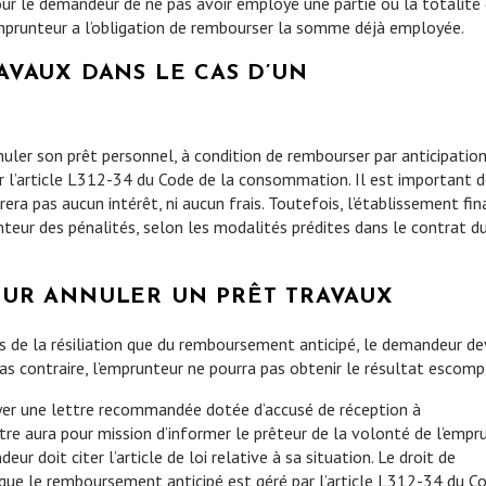
 pour le demandeur de ne pas avoir employé une partie ou la totalité
emprunteur a l’obligation de rembourser la somme déjà employée.
AVAUX DANS LE CAS D’UN
uler son prêt personnel, à condition de rembourser par anticipatio
par l’article L312-34 du Code de la consommation. Il est important 
ra pas aucun intérêt, ni aucun frais. Toutefois, l’établissement fin
eur des pénalités, selon les modalités prédites dans le contrat du
OUR ANNULER UN PRÊT TRAVAUX
as de la résiliation que du remboursement anticipé, le demandeur de
s contraire, l’emprunteur ne pourra pas obtenir le résultat escomp
yer une lettre recommandée dotée d’accusé de réception à
ttre aura pour mission d’informer le prêteur de la volonté de l’empr
eur doit citer l’article de loi relative à sa situation. Le droit de
s que le remboursement anticipé est géré par l’article L312-34 du C