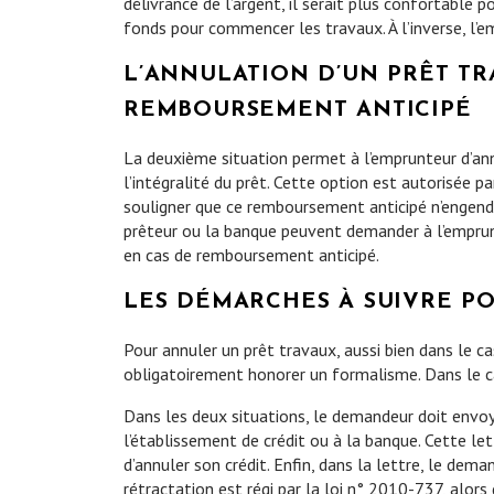
délivrance de l’argent, il serait plus confortable
fonds pour commencer les travaux. À l’inverse, l’
L’ANNULATION D’UN PRÊT TR
REMBOURSEMENT ANTICIPÉ
La deuxième situation permet à l’emprunteur d’ann
l’intégralité du prêt. Cette option est autorisée 
souligner que ce remboursement anticipé n’engendre
prêteur ou la banque peuvent demander à l’emprunt
en cas de remboursement anticipé.
LES DÉMARCHES À SUIVRE P
Pour annuler un prêt travaux, aussi bien dans le c
obligatoirement honorer un formalisme. Dans le ca
Dans les deux situations, le demandeur doit envo
l’établissement de crédit ou à la banque. Cette le
d’annuler son crédit. Enfin, dans la lettre, le demand
rétractation est régi par la loi n° 2010-737, alor